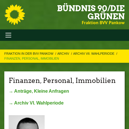
BÜNDNIS 90/DIE
GRÜNEN
Fraktion BVV Pankow
FRAKTION IN DER BVV PANKOW
ARCHIV
ARCHIV VII. WAHLPERIODE
FINANZEN, PERSONAL, IMMOBILIEN
Finanzen, Personal, Immobilien
→ Anträge, Kleine Anfragen
→ Archiv VI. Wahlperiode