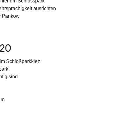
rtier um Schlosspark
ehrsprachigkeit ausrichten
er Pankow
020
im Schloßparkkiez
park
htig sind
um