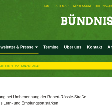
HOME
SITEMAP
IMPRESSUM
DATENSCH
BÜNDNIS
wsletter & Presse
Termine
Über uns
Kontakt
Ar
ETTER "FRAKTION AKTUELL"
gung bei Umbenennung der Robert-Rössle-Straße
s Lern- und Erholungsort stärken