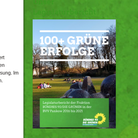
Unser
Legislaturbericht
rt
den
ösung. Im
n.