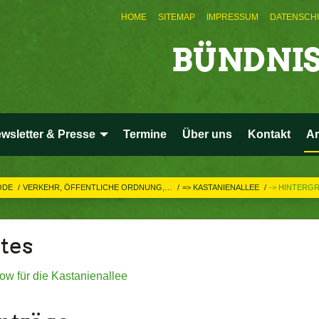
HOME
SITEMAP
IMPRESSUM
DATENSCH
BÜNDNIS
wsletter & Presse
Termine
Über uns
Kontakt
Ar
IODE
VERKEHR, ÖFFENTLICHE ORDNUNG,…
=> KASTANIENALLEE
-> HINTERG
tes
ow für die Kastanienallee