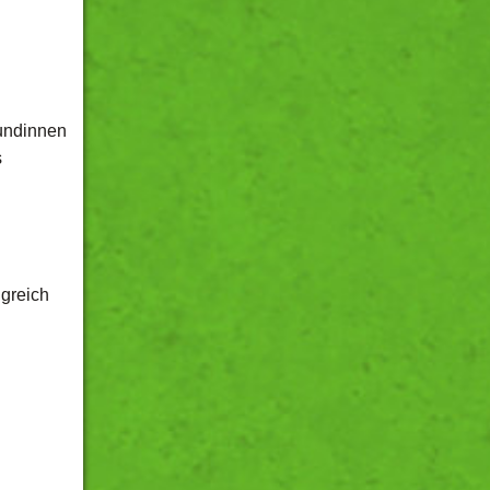
Kundinnen
s
lgreich