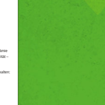
rämie
tät –
halten: