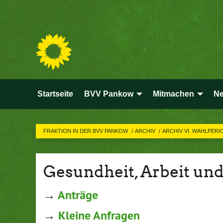
Startseite
BVV Pankow
Mitmachen
Ne
FRAKTION IN DER BVV PANKOW
ARCHIV
ARCHIV VI. WAHLPER
Gesundheit, Arbeit und
→
Anträge
→
Kleine Anfragen