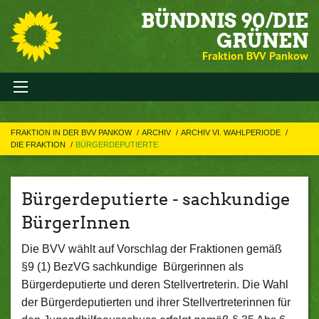
BÜNDNIS 90/DIE
GRÜNEN
Fraktion BVV Pankow
FRAKTION IN DER BVV PANKOW
ARCHIV
ARCHIV VI. WAHLPERIODE
DIE FRAKTION
BÜRGERDEPUTIERTE
Bürgerdeputierte - sachkundige
BürgerInnen
Die BVV wählt auf Vorschlag der Fraktionen gemäß
§9 (1) BezVG sachkundige Bürgerinnen als
Bürgerdeputierte und deren Stellvertreterin. Die Wahl
der Bürgerdeputierten und ihrer Stellvertreterinnen für