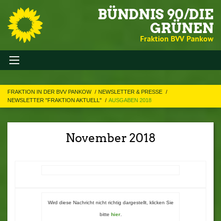
BÜNDNIS 90/DIE
GRÜNEN
Fraktion BVV Pankow
FRAKTION IN DER BVV PANKOW
NEWSLETTER & PRESSE
NEWSLETTER "FRAKTION AKTUELL"
AUSGABEN 2018
November 2018
Wird diese Nachricht nicht richtig dargestellt, klicken Sie
bitte
hier
.