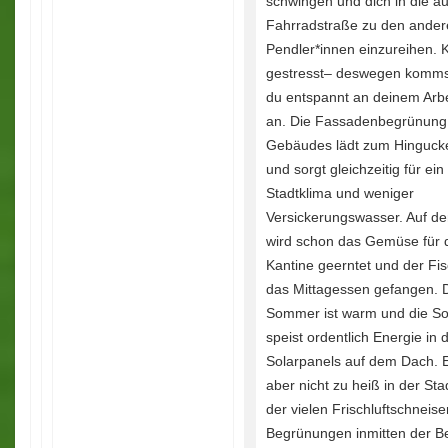
schwingen und dich in die au
Fahrradstraße zu den ander
Pendler*innen einzureihen. K
gestresst– deswegen komms
du entspannt an deinem Arbe
an. Die Fassadenbegrünung
Gebäudes lädt zum Hinguck
und sorgt gleichzeitig für ein
Stadtklima und weniger
Versickerungswasser. Auf d
wird schon das Gemüse für 
Kantine geerntet und der Fis
das Mittagessen gefangen. 
Sommer ist warm und die S
speist ordentlich Energie in d
Solarpanels auf dem Dach. E
aber nicht zu heiß in der Sta
der vielen Frischluftschneis
Begrünungen inmitten der B