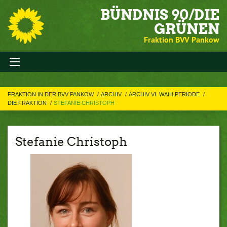
BÜNDNIS 90/DIE
GRÜNEN
Fraktion BVV Pankow
FRAKTION IN DER BVV PANKOW
ARCHIV
ARCHIV VI. WAHLPERIODE
DIE FRAKTION
STEFANIE CHRISTOPH
Stefanie Christoph