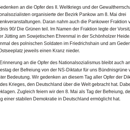
edenken an die Opfer des II. Weltkriegs und der Gewaltherrscha
onalsozialisten organisierte der Bezirk Pankow am 8. Mai drei
enkveranstaltungen. Daran nahm auch die Pankower Fraktion 
nis 90/ Die Grünen teil. Im Namen der Fraktion legte der Vorsi
er Jütting am Sowjetischen Ehrenmal in der Schönholzer Heide
mal des polnischen Soldaten im Friedrichshain und am Geden
stseeplatz jeweils einen Kranz nieder.
Erinnerung an die Opfer des Nationalsozialismus bleibt auch a
estag der Befreiung von der NS-Diktatur für uns Bündnisgrüne 
ter Bedeutung. Wir gedenken an diesem Tag aller Opfer der Dik
des Krieges, den Deutschland über die Welt gebracht hat. Dabe
lagen. Zugleich feiern wir den 8. Mai als Tag der Befreiung, de
g einer stabilen Demokratie in Deutschland ermöglicht hat.