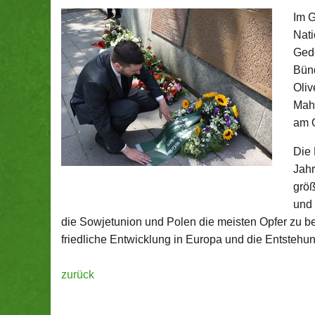
Im G
Nati
Ged
Bünd
Oliv
Mahn
am O
Die 
Jahr
größ
und 
die Sowjetunion und Polen die meisten Opfer zu bek
friedliche Entwicklung in Europa und die Entstehun
zurück