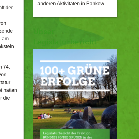
anderen Aktivitäten in Pankow
ft der
von
Unser
tzende
, am
Legislaturbericht
kstein
m 74.
von
tatur
i hatten
r die