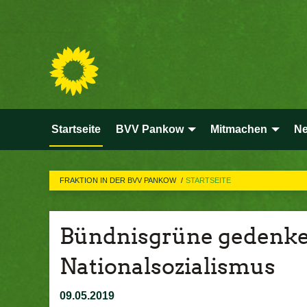
Startseite
BVV Pankow
Mitmachen
Ne
FRAKTION IN DER BVV PANKOW
STARTSEITE
Bündnisgrüne gedenken
Nationalsozialismus
09.05.2019