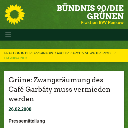
BÜNDNIS 90/DIE
GRÜNEN
Fraktion BVV Pankow
FRAKTION IN DER BVV PANKOW
ARCHIV
ARCHIV VI. WAHLPERIODE
PM 2008 & 2007
Grüne: Zwangsräumung des
Café Garbáty muss vermieden
werden
26.02.2008
Pressemitteilung