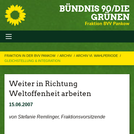
BÜNDNIS 90/DIE
GRÜNEN
Fraktion BVV Pankow
FRAKTION IN DER BVV PANKOW
ARCHIV
ARCHIV VI. WAHLPERIODE
GLEICHSTELLUNG & INTEGRATION
Weiter in Richtung
Weltoffenheit arbeiten
15.06.2007
von Stefanie Remlinger, Fraktionsvorsitzende